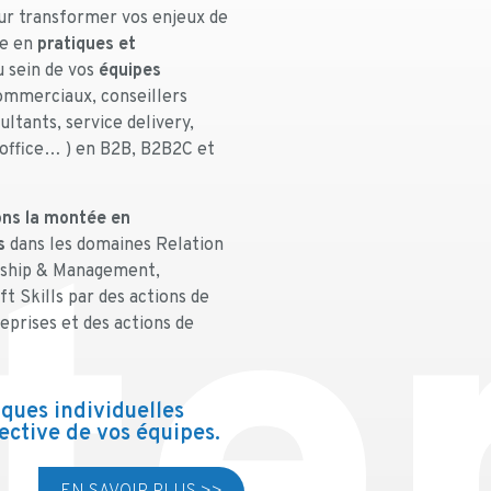
r transformer vos enjeux de
ce en
pratiques et
 sein de vos
équipes
ommerciaux, conseillers
ultants, service delivery,
 office… ) en B2B, B2B2C et
ns la montée en
te
s
dans les domaines Relation
rship & Management,
 Skills par des actions de
eprises et des actions de
iques individuelles
lective de vos équipes.