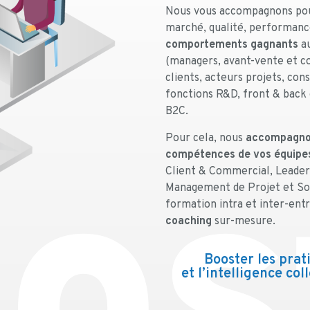
Nous vous accompagnons pou
marché, qualité, performan
comportements gagnants
au
(managers, avant-vente et c
clients, acteurs projets, cons
fonctions R&D, front & back
B2C.
Pour cela, nous
accompagno
os
compétences de vos équipe
Client & Commercial, Leade
Management de Projet et Soft
formation intra et inter-entr
coaching
sur-mesure.
Booster les prat
et l’intelligence col