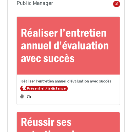
Public Manager
3
Réaliser l’entretien annuel d’évaluation avec succès
Présentiel / à distance
Durée :
7h