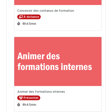
Concevoir des contenus de formation
À distance
Durée :
8h45min
Animer des formations internes
Présentiel
Durée :
8h45min