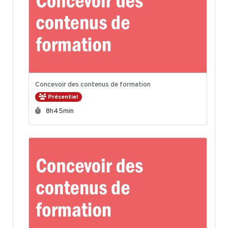
Concevoir des contenus de formation
Présentiel
Durée :
8h45min