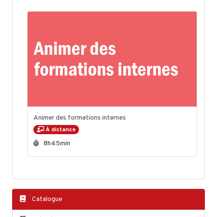
Animer des formations internes
À distance
Durée :
8h45min
Catalogue