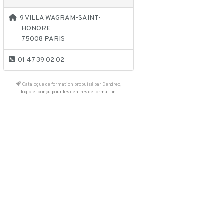
9 VILLA WAGRAM-SAINT-
HONORE
75008 PARIS
01 47 39 02 02
Catalogue de formation propulsé par Dendreo,
logiciel conçu pour les centres de formation