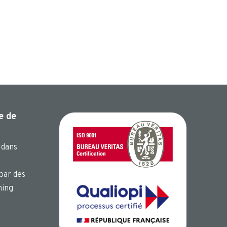
e de
 dans
par des
hing