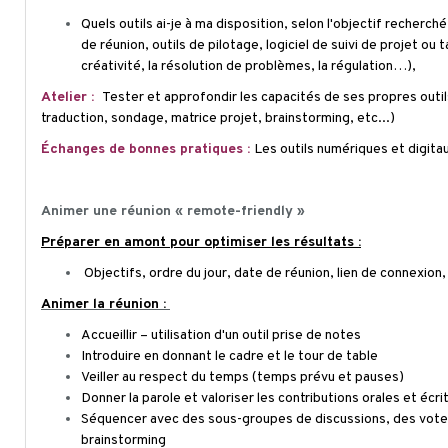
Quels outils ai-je à ma disposition, selon l'objectif recherché
de réunion, outils de pilotage, logiciel de suivi de projet ou t
créativité, la résolution de problèmes, la régulation…),
Atelier :
Tester et approfondir les capacités de ses propres outi
traduction, sondage, matrice projet, brainstorming, etc...)
Échanges de bonnes pratiques :
Les outils numériques et digit
Animer une réunion «
remote-friendly
»
Préparer en amont pour optimiser les résultats :
Objectifs, ordre du jour, date de réunion, lien de connexion
Animer la réunion :
Accueillir – utilisation d'un outil prise de notes
Introduire en donnant le cadre et le tour de table
Veiller au respect du temps (temps prévu et pauses)
Donner la parole et valoriser les contributions orales et écri
Séquencer avec des sous-groupes de discussions, des votes
brainstorming