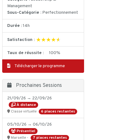
Management
Sous-Catégorie :
Perfectionnement
Durée :
14h
★★★★★
★★★★★
Satisfaction :
Taux de réussite :
100%
Télécharger le programme
Prochaines Sessions
21/09/26 → 22/09/26
À distance
6 places restantes
Classe virtuelle
05/10/26 → 06/10/26
Présentiel
7 places restantes
Marseille -