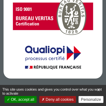
This site uses cookies and gives you control over what you want
X
to activate
Conditions Générales de Vente
–
Mentions légales
–
Informations
OK, accept all
Deny all cookies
Personalize
cookies
–
Blog