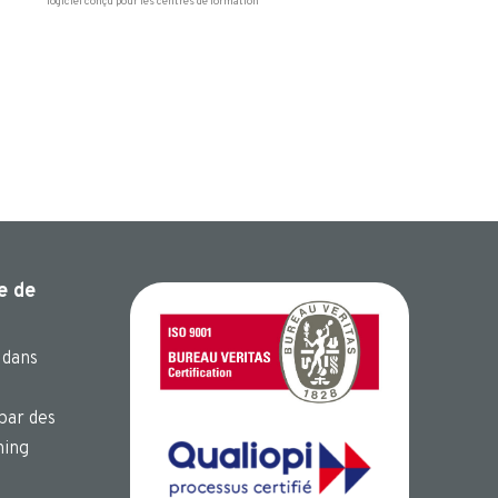
logiciel conçu pour les centres de formation
e de
 dans
par des
hing