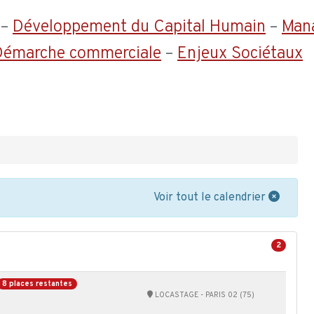
–
Développement du Capital Humain
–
Man
 Démarche commerciale
–
Enjeux Sociétaux
Voir tout le calendrier
2
8 places restantes
LOCASTAGE - PARIS 02 (75)