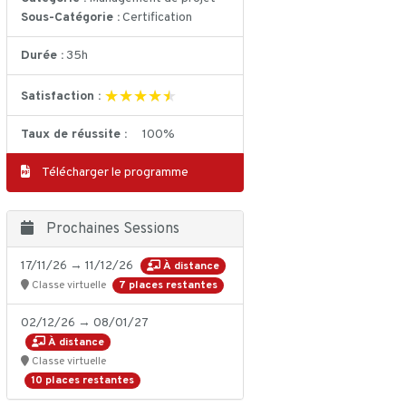
Sous-Catégorie :
Certification
Durée :
35h
★★★★★
★★★★★
Satisfaction :
Taux de réussite :
100%
Télécharger le programme
Prochaines Sessions
17/11/26 → 11/12/26
À distance
7 places restantes
Classe virtuelle
02/12/26 → 08/01/27
À distance
Classe virtuelle
10 places restantes