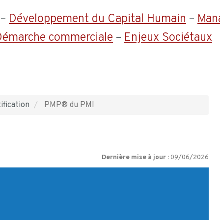
–
Développement du Capital Humain
–
Man
 Démarche commerciale
–
Enjeux Sociétaux
ification
PMP® du PMI
Dernière mise à jour :
09/06/2026