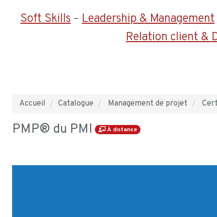
Soft Skills
–
Leadership & Management
Relation client &
Accueil
Catalogue
Management de projet
Cert
PMP® du PMI
À distance