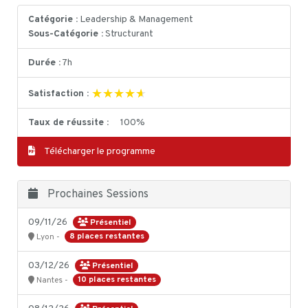
Catégorie :
Leadership & Management
Sous-Catégorie :
Structurant
Durée :
7h
★★★★★
★★★★★
Satisfaction :
Taux de réussite :
100%
Télécharger le programme
Prochaines Sessions
09/11/26
Présentiel
8 places restantes
Lyon -
03/12/26
Présentiel
10 places restantes
Nantes -