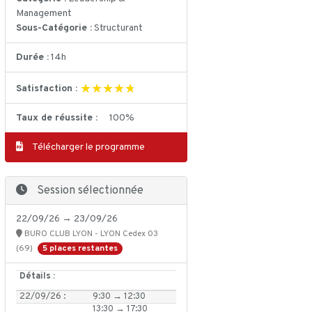
Management
Sous-Catégorie :
Structurant
Durée :
14h
★★★★★
★★★★★
Satisfaction :
Taux de réussite :
100%
Télécharger le programme
Session sélectionnée
22/09/26 → 23/09/26
BURO CLUB LYON - LYON Cedex 03
5 places restantes
(69)
Détails :
22/09/26 :
9:30 → 12:30
13:30 → 17:30