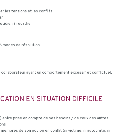
 les tensions et les conflits
er
otidien à recadrer
 6 modes de résolution
n collaborateur ayant un comportement excessif et conflictuel,
ATION EN SITUATION DIFFICILE
an) entre prise en compte de ses besoins / de ceux des autres
ions
 membres de son équipe en conflit (ni victime, ni autocrate, ni