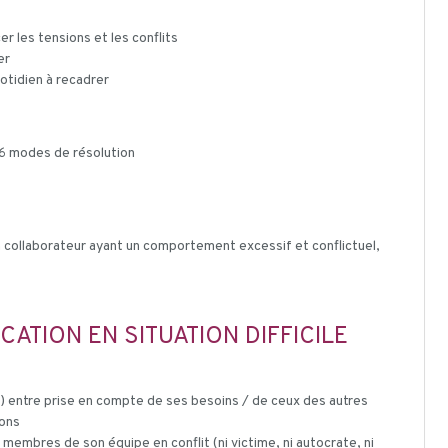
 les tensions et les conflits
er
otidien à recadrer
 6 modes de résolution
n collaborateur ayant un comportement excessif et conflictuel,
ATION EN SITUATION DIFFICILE
an) entre prise en compte de ses besoins / de ceux des autres
ions
 membres de son équipe en conflit (ni victime, ni autocrate, ni