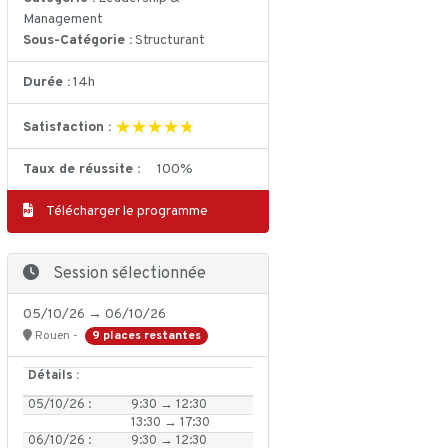
Management
Sous-Catégorie :
Structurant
Durée :
14h
★★★★★
★★★★★
Satisfaction :
Taux de réussite :
100%
Télécharger le programme
Session sélectionnée
05/10/26 → 06/10/26
9 places restantes
Rouen -
Détails :
05/10/26 :
9:30 → 12:30
13:30 → 17:30
06/10/26 :
9:30 → 12:30