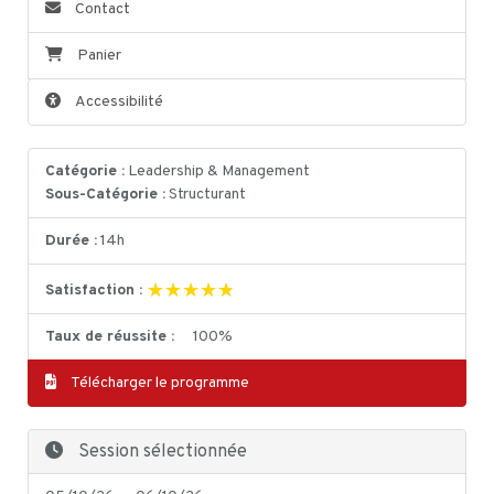
Contact
Panier
Accessibilité
Catégorie :
Leadership & Management
Sous-Catégorie :
Structurant
Durée :
14h
★★★★★
★★★★★
Satisfaction :
Taux de réussite :
100%
Télécharger le programme
Session sélectionnée