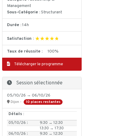
Management
Sous-Catégorie :
Structurant
Durée :
14h
★★★★★
★★★★★
Satisfaction :
Taux de réussite :
100%
Télécharger le programme
Session sélectionnée
05/10/26 → 06/10/26
10 places restantes
Dijon -
Détails :
05/10/26 :
9:30 → 12:30
13:30 → 17:30
06/10/26 :
9:30 → 12:30