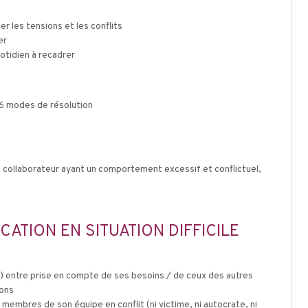
 les tensions et les conflits
er
otidien à recadrer
 6 modes de résolution
n collaborateur ayant un comportement excessif et conflictuel,
ATION EN SITUATION DIFFICILE
an) entre prise en compte de ses besoins / de ceux des autres
ions
 membres de son équipe en conflit (ni victime, ni autocrate, ni