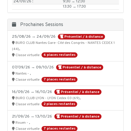
24/09/26 :
9:30 → 12:30
13:30 → 17:30
Prochaines Sessions
25/08/26 → 24/09/26
Présentiel / à distance
BURO CLUB Nantes Gare- Cité des Congrès - NANTES CEDEX 1
,
(44)
6 places restantes
Classe virtuelle
07/09/26 → 09/10/26
Présentiel / à distance
,
Nantes -
7 places restantes
Classe virtuelle
16/09/26 → 16/10/26
Présentiel / à distance
,
BURO CLUB LYON - LYON Cedex 03 (69)
2 places restantes
Classe virtuelle
21/09/26 → 13/10/26
Présentiel / à distance
,
Rouen -
7 places restantes
Classe virtuelle