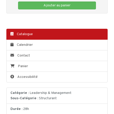
Gare- Cité des Congrès,NANTES CEDEX 1 (44)
Ajouter au panier
le 24/09/26 de 09:30 à 12:30 - Classe virtuelle
le 24/09/26 de 13:30 à 17:30 - Classe virtuelle
Catalogue
Calendrier
Contact
Panier
Accessibilité
Catégorie :
Leadership & Management
Sous-Catégorie :
Structurant
Durée :
28h