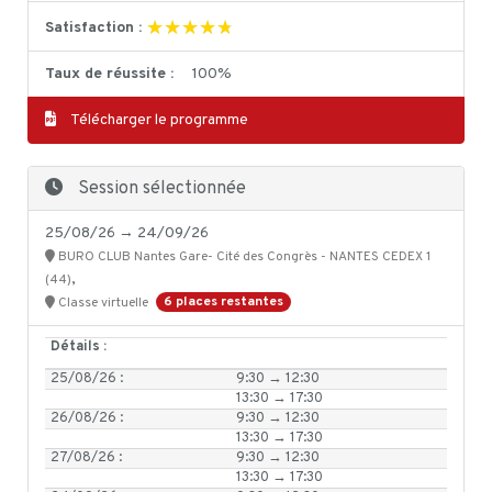
★★★★★
★★★★★
Satisfaction :
Taux de réussite :
100%
Télécharger le programme
Session sélectionnée
25/08/26 → 24/09/26
BURO CLUB Nantes Gare- Cité des Congrès - NANTES CEDEX 1
,
(44)
6 places restantes
Classe virtuelle
Détails :
25/08/26 :
9:30 → 12:30
13:30 → 17:30
26/08/26 :
9:30 → 12:30
13:30 → 17:30
27/08/26 :
9:30 → 12:30
13:30 → 17:30