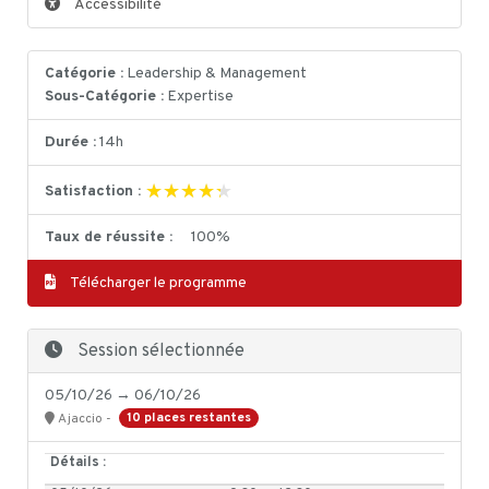
Accessibilité
Catégorie :
Leadership & Management
Sous-Catégorie :
Expertise
Durée :
14h
★★★★★
★★★★★
Satisfaction :
Taux de réussite :
100%
Télécharger le programme
Session sélectionnée
05/10/26 → 06/10/26
10 places restantes
Ajaccio -
Détails :