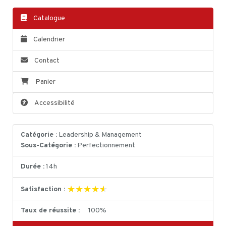
Catalogue
Calendrier
Contact
Panier
Accessibilité
Catégorie :
Leadership & Management
Sous-Catégorie :
Perfectionnement
Durée :
14h
★★★★★
★★★★★
Satisfaction :
Taux de réussite :
100%