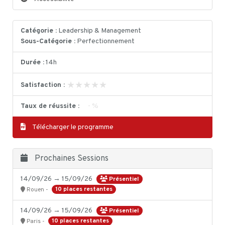
Catégorie :
Leadership & Management
Sous-Catégorie :
Perfectionnement
Durée :
14h
★★★★★
★★★★★
Satisfaction :
Taux de réussite :
- %
Télécharger le programme
Prochaines Sessions
14/09/26 → 15/09/26
Présentiel
10 places restantes
Rouen -
14/09/26 → 15/09/26
Présentiel
10 places restantes
Paris -