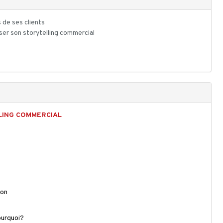
 de ses clients
liser son storytelling commercial
LING COMMERCIAL
ion
pourquoi?