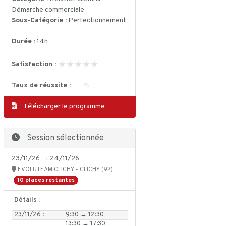
Démarche commerciale
Sous-Catégorie :
Perfectionnement
Durée :
14h
★★★★★
★★★★★
Satisfaction :
Taux de réussite :
- %
Télécharger le programme
Session sélectionnée
23/11/26 → 24/11/26
EVOLUTEAM CLICHY - CLICHY (92)
10 places restantes
Détails :
23/11/26 :
9:30 → 12:30
13:30 → 17:30