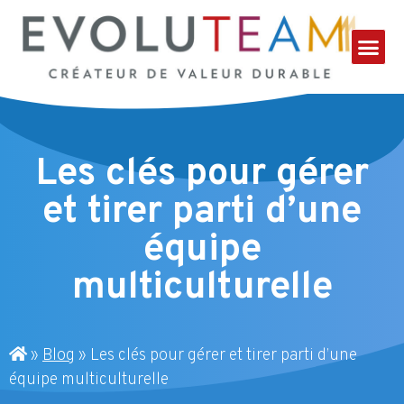
Les clés pour gérer
et tirer parti d’une
équipe
multiculturelle
»
Blog
»
Les clés pour gérer et tirer parti d’une
équipe multiculturelle