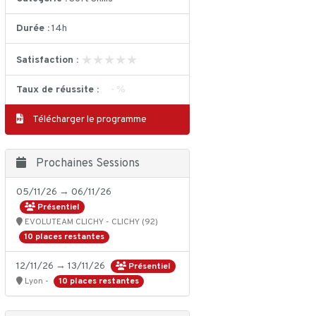
Durée :
14h
★★★★★
★★★★★
Satisfaction :
Taux de réussite :
- %
Télécharger le programme
Prochaines Sessions
05/11/26 → 06/11/26
Présentiel
EVOLUTEAM CLICHY - CLICHY (92)
10 places restantes
12/11/26 → 13/11/26
Présentiel
10 places restantes
Lyon -