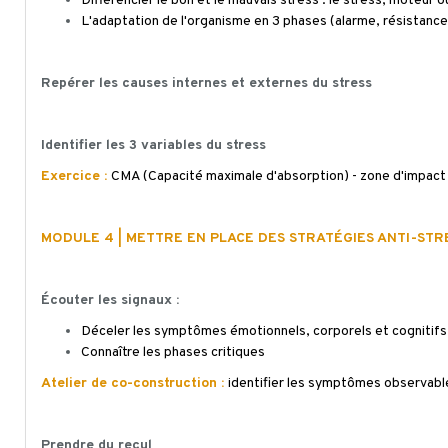
Différencier le bon et le mauvais stress : le stress, moteur o
L'adaptation de l'organisme en 3 phases (alarme, résistanc
Repérer les causes internes et externes du stress
Identifier les 3 variables du stress
Exercice :
CMA
(Capacité maximale d'absorption) - zone d'impact 
MODULE 4 | METTRE EN PLACE DES STRATÉGIES ANTI-STR
Écouter les signaux :
Déceler les symptômes émotionnels, corporels et cognitifs 
Connaître les phases critiques
Atelier de co-construction :
identifier les symptômes observabl
Prendre du recul