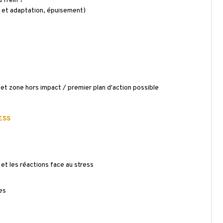
u frein ?
e et adaptation, épuisement)
et zone hors impact / premier plan d'action possible
ESS
et les réactions face au stress
es