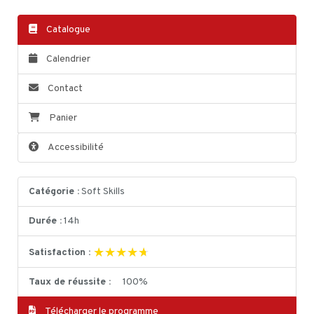
Catalogue
Calendrier
Contact
Panier
Accessibilité
Catégorie :
Soft Skills
Durée :
14h
★★★★★
★★★★★
Satisfaction :
Taux de réussite :
100%
Télécharger le programme