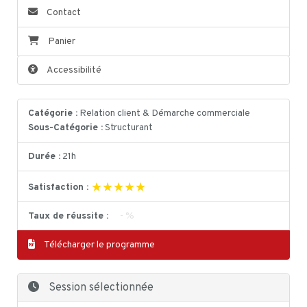
Contact
Panier
Accessibilité
Catégorie :
Relation client & Démarche commerciale
Sous-Catégorie :
Structurant
Durée :
21h
★★★★★
★★★★★
Satisfaction :
Taux de réussite :
- %
Télécharger le programme
Session sélectionnée