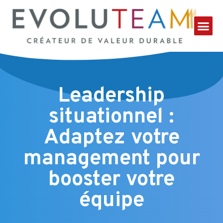
Leadership
situationnel :
Adaptez votre
management pour
booster votre
équipe