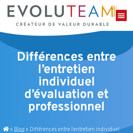
Différences entre
l’entretien
individuel
d’évaluation et
professionnel
»
Blog
»
Différences entre l’entretien individuel