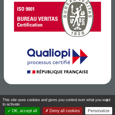
This site uses cookies and gives you control over what you want
X
to activate
Conditions Générales de Vente
–
Mentions légales
–
Informations
cookies
–
Blog
OK, accept all
Deny all cookies
Personalize