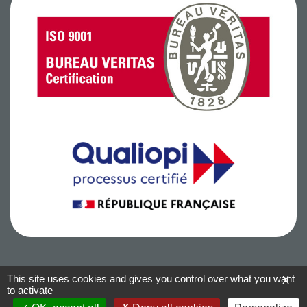
This site uses cookies and gives you control over what you want
X
to activate
Conditions Générales de Vente
–
Mentions légales
–
Informations
cookies
–
Blog